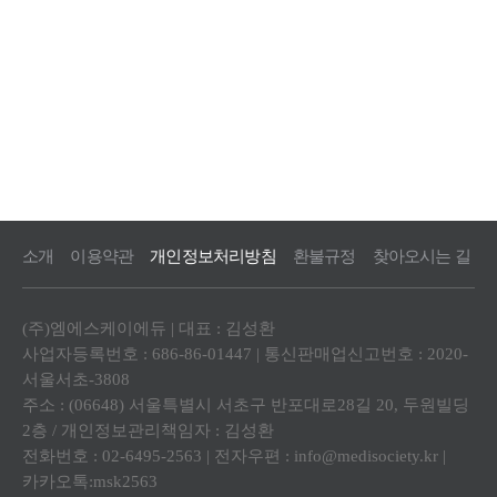
소개
이용약관
개인정보처리방침
환불규정
찾아오시는 길
(주)엠에스케이에듀 | 대표 : 김성환
사업자등록번호 : 686-86-01447 | 통신판매업신고번호 : 2020-
서울서초-3808
주소 : (06648) 서울특별시 서초구 반포대로28길 20, 두원빌딩
2층 / 개인정보관리책임자 : 김성환
전화번호 : 02-6495-2563 | 전자우편 :
info@medisociety.kr
|
카카오톡:msk2563