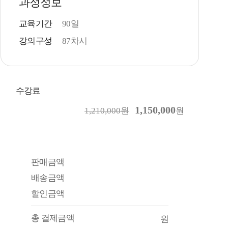
과정정보
교육기간
90일
강의구성
87차시
수강료
1,150,000
1,210,000원
원
판매금액
배송금액
할인금액
총 결제금액
원