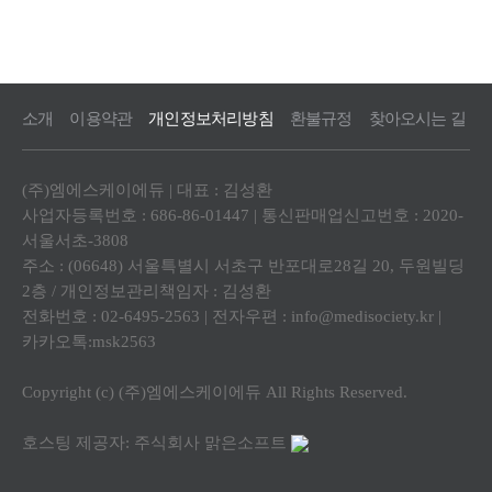
소개
이용약관
개인정보처리방침
환불규정
찾아오시는 길
(주)엠에스케이에듀 | 대표 : 김성환
사업자등록번호 : 686-86-01447 | 통신판매업신고번호 : 2020-
서울서초-3808
주소 : (06648) 서울특별시 서초구 반포대로28길 20, 두원빌딩
2층 / 개인정보관리책임자 : 김성환
전화번호 : 02-6495-2563 | 전자우편 :
info@medisociety.kr
|
카카오톡:msk2563
Copyright (c) (주)엠에스케이에듀 All Rights Reserved.
호스팅 제공자: 주식회사 맑은소프트