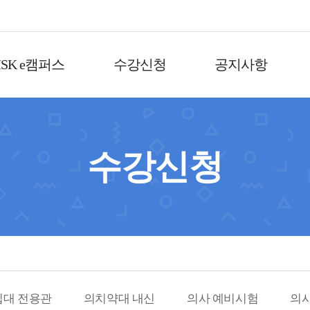
SK e캠퍼스
수강신청
공지사항
수강신청
립대 전용관
의치약대 내신
의사 예비시험
의