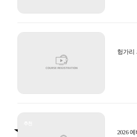
헝가리 의
추천
2026